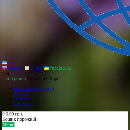
Русский
English
Українська
грн.
грн. Гривна
$ Доллар
€ Евро
Каталог (продукція)
Про нас
Новини
Контакти
0
0.00 грн.
Кошик порожній!
Меню