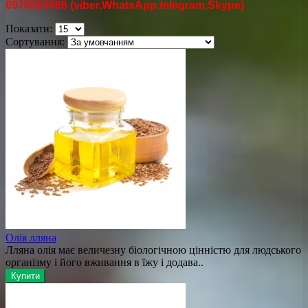
0976583986
(viber,W
hatsApp,telegram,Skype)
Показати:
Сортування:
Олія лляна
Лляна олія має величезну біологічною цінністю для людського
організму і його вживання в їжу і додава..
Купити