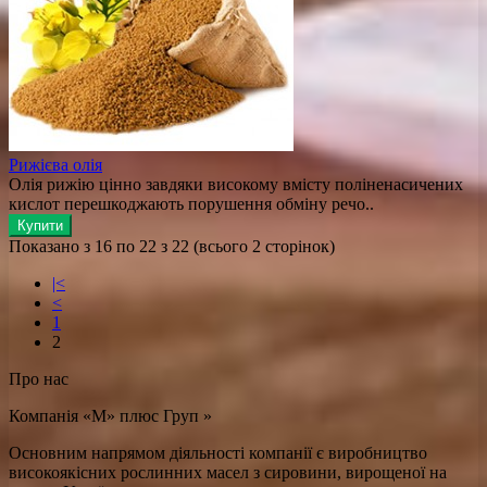
Рижієва олія
Олія рижію цінно завдяки високому вмісту поліненасичених
кислот перешкоджають порушення обміну речо..
Купити
Показано з 16 по 22 з 22 (всього 2 сторінок)
|<
<
1
2
Про нас
Компанія «М» плюс Груп »
Основним напрямом діяльності компанії є виробництво
високоякісних рослинних масел з сировини, вирощеної на