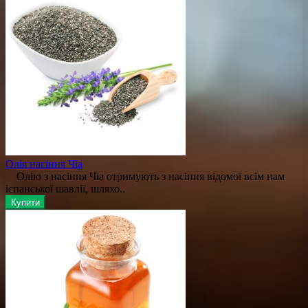
Олія насіння Чіа
Олію з насіння Чіа отримують з насіння відомої всім нам
іспанської шавлії, шляхо..
Купити