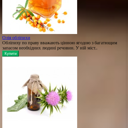
Олія обліпихи
Обліпиху по праву вважають цінною ягодою з багатющим
запасом необхідних людині речовин. У ній міст..
Купити