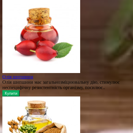
Олія шипшини
Олія шипшини має загальнозміцнювальну дію, стимулює
неспецифічну резистентність організму, посилює..
Купити