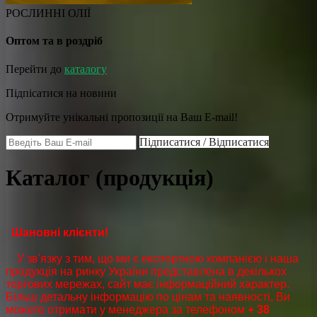
РОСЛИННІ ОЛІЇ
Оптом та в роздріб
Перейти до
каталогу
Підпісатися на новини
Отримуйте унікальні пропозиції на Ваш E-mail!
Підписатися / Відписатися
Каталог (продукція)
Шановні клієнти!
У зв'язку з тим, що ми є експортною компанією і наша
продукція на ринку України представлена в декількох
торгових мережах, сайт має інформаційний характер.
Більш детальну інформацію по цінам та наявності, Ви
можете отримати у менеджера за телефоном
+ 38