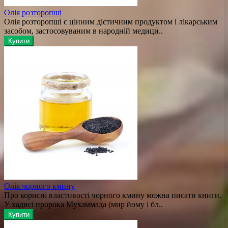
Олія розторопші
Олія розторопші є цінним дієтичним продуктом і лікарським
засобом, застосовуваним в народній медици..
Купити
Олія чорного кмину
Про корисні властивості чорного кмину можна писати книги.
У хадисі пророка Мухаммада (мир йому і бл..
Купити