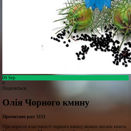
09
Sep
0
Поделиться:
Олія Чорного кмину
Прочитано раз:
3151
Про корисні властивості чорного кмину можна писати книги.