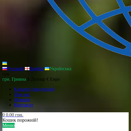
Русский
English
Українська
грн.
грн. Гривна
$ Доллар
€ Евро
Каталог (продукція)
Про нас
Новини
Контакти
0
0.00 грн.
Кошик порожній!
Меню