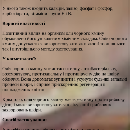
У нього також входить кальцій, залізо, фосфат і фосфор,
карбогідрати, вітаміни групи Е і В.
Корисні властивості
Позитивний вплив на організм олії чорного кмину
обумовлено його унікальним хімічним складом. Олію чорного
кмину допускається використовувати як в якості зовнішнього
так і внутрішнього методу застосування.
У косметологиї:
Олія чорного кмину має антисептичну, антибактеріальну,
розсмоктуючу, протизапальну і противірусну дію на шкіру
обличчя. Вона допомагає зупинити і усунути будь-які запальні
процеси шкіри, і сприяє прискоренню регенерації її
пошкоджених клітин.
Крім того, олія чорного кмину має ефективну протигрибкову
дією, і може використовуватися в лікуванні грибкових
захворювань шкіри.
Спосіб застосування:
У профілактичних і лікувальних цілях, а також для