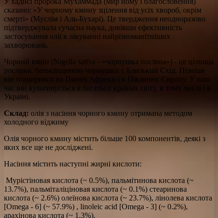
У хадисі пророка Мухаммада (мир йому і благословення)
сказано: «У чорному кмину зцілення від усіх хвороб, окрім
смерті» (Муслім і Аль-Бухарі). Це твердження неодноразово
підтверджувала сучасна наука, довівши ефективність
застосування олії в лікуванні найрізноманітніших
захворювань.
Чорний кмин (Nigella sativa - «чорнушка посівна») - це цілюща
рослина, батьківщиною чорнушки є Близький Схід. Пізніше
він поширився на Північ Африки і в Південну Європу. У наш
час він культивується в багатьох країнах світу, в тому числі і в
Україні.
Склад:
олія з насіння чорного кмину отримана методом
холодного віджиму
Олія чорного кмину містить більше 100 компонентів, деякі з
яких все ще не досліджені.
Насіння містить наступні жирні кислоти:
Мурістіновая кислота (~ 0.5%), пальмітинова кислота (~
13.7%), пальміталіціновая кислота (~ 0.1%) стеаринова
кислота (~ 2.6%) олеїнова кислота (~ 23.7%), лінолева кислота
[Omega - 6] (~ 57.9%) , linoleic acid [Omega - 3] (~ 0.2%),
арахінова кислота (~ 1.3%).