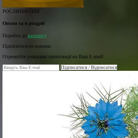
РОСЛИННІ ОЛІЇ
Оптом та в роздріб
Перейти до
каталогу
Підпісатися на новини
Отримуйте унікальні пропозиції на Ваш E-mail!
Підписатися / Відписатися