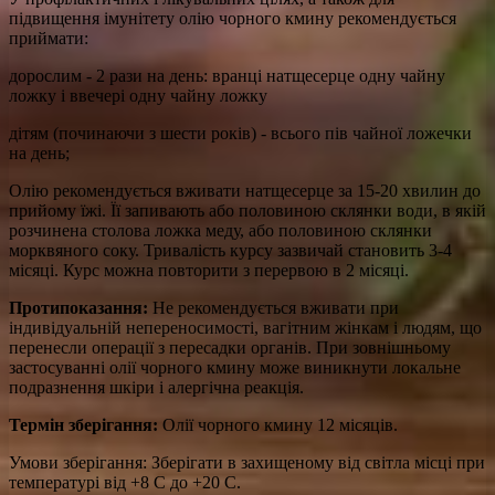
підвищення імунітету олію чорного кмину рекомендується
приймати:
дорослим - 2 рази на день: вранці натщесерце одну чайну
ложку і ввечері одну чайну ложку
дітям (починаючи з шести років) - всього пів чайної ложечки
на день;
Олію рекомендується вживати натщесерце за 15-20 хвилин до
прийому їжі. Її запивають або половиною склянки води, в якій
розчинена столова ложка меду, або половиною склянки
морквяного соку. Тривалість курсу зазвичай становить 3-4
місяці. Курс можна повторити з перервою в 2 місяці.
Протипоказання:
Не рекомендується вживати при
індивідуальній непереносимості, вагітним жінкам і людям, що
перенесли операції з пересадки органів. При зовнішньому
застосуванні олії чорного кмину може виникнути локальне
подразнення шкіри і алергічна реакція.
Термін зберігання:
Олії чорного кмину 12 місяців.
Умови зберігання: Зберігати в захищеному від світла місці при
температурі від +8 С до +20 С.