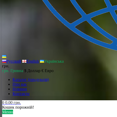
Русский
English
Українська
грн.
грн. Гривна
$ Доллар
€ Евро
Каталог (продукція)
Про нас
Новини
Контакти
0
0.00 грн.
Кошик порожній!
Меню