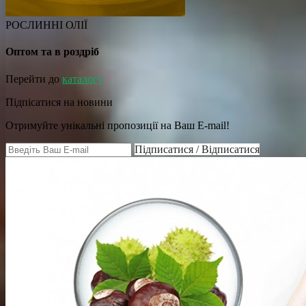
РОСЛИННІ ОЛІЇ
Оптом та в роздріб
Перейти до
каталогу
Підпісатися на новини
Отримуйте унікальні пропозиції на Ваш E-mail!
Підписатися / Відписатися