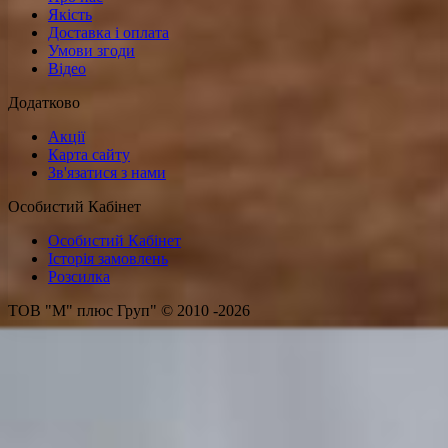
Якість
Доставка і оплата
Умови згоди
Відео
Додатково
Акції
Карта сайту
Зв'язатися з нами
Особистий Кабінет
Особистий Кабінет
Історія замовлень
Розсилка
ТОВ "М" плюс Груп" © 2010 -2026