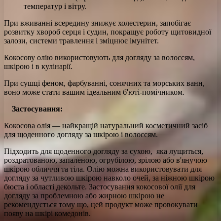
температур і вітру.
При вживанні всередину знижує холестерин, запобігає
розвитку хвороб серця і судин, покращує роботу щитовидної
залози, системи травлення і зміцнює імунітет.
Кокосову олію використовують для догляду за волоссям,
шкірою і в кулінарії.
При сушці феном, фарбуванні, сонячних та морських ванн,
воно може стати вашим ідеальним б'юті-помічником.
Застосування:
Кокосова олія — найкращій натуральний косметичний засіб
для щоденного догляду за шкірою і волоссям.
Підходить для щоденного догляду за сухою, яка лущиться,
роздратованою, запаленою, огрубілою, зрілою або в'янучою
шкірою обличчя та тіла. Олію можна використовувати для
догляду за чутливою шкірою навколо очей, за ніжною шкірою
бюста і області декольте. Застосування кокосової олії для
догляду за проблемною або жирною шкірою не
рекомендується тому що, цей продукт може провокувати
появу на шкірі комедонів.