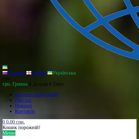
Русский
English
Українська
грн.
грн. Гривна
$ Доллар
€ Евро
Каталог (продукція)
Про нас
Новини
Контакти
0
0.00 грн.
Кошик порожній!
Меню