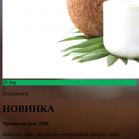
20
Sep
2
Поделиться:
НОВИНКА
Прочитано раз:
7989
Кокосова олія – абсолютно натуральний продукт, який