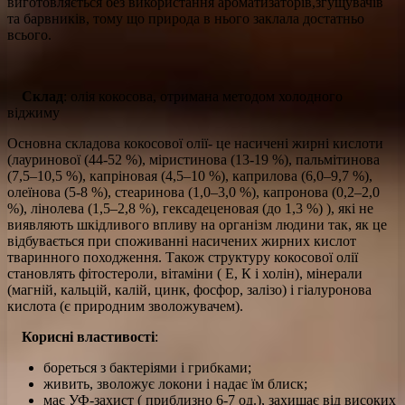
виготовляється без використання ароматизаторів,згущувачів
та барвників, тому що природа в нього заклала достатньо
всього.
Склад
: олія кокосова, отримана методом холодного
віджиму
Основна складова кокосової олії- це насичені жирні кислоти
(лауринової (44-52 %), міристинова (13-19 %), пальмітинова
(7,5–10,5 %), капріновая (4,5–10 %), каприлова (6,0–9,7 %),
олеїнова (5-8 %), стеаринова (1,0–3,0 %), капронова (0,2–2,0
%), лінолева (1,5–2,8 %), гексадеценовая (до 1,3 %) ), які не
виявляють шкідливого впливу на організм людини так, як це
відбувається при споживанні насичених жирних кислот
тваринного походження. Також структуру кокосової олії
становлять фітостероли, вітаміни ( Е, К і холін), мінерали
(магній, кальцій, калій, цинк, фосфор, залізо) і гіалуронова
кислота (є природним зволожувачем).
Корисні властивості
:
бореться з бактеріями і грибками;
живить, зволожує локони і надає їм блиск;
має УФ-захист ( приблизно 6-7 од.), захищає від високих