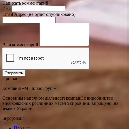
Написать комментарий
Имя
Email Адрес (не будет опубликовано)
Ваш комментарий
Отправить
Про нас
Компанія «М» плюс Груп »
Основним напрямом діяльності компанії є виробництво
високоякісних рослинних масел з сировини, вирощеної на
землях України.
Інформація
Про нас