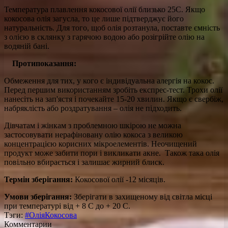
Температура плавлення кокосової олії близько 25С. Якщо
кокосова олія загусла, то це лише підтверджує його
натуральність. Для того, щоб олія розтанула, поставте ємність
з олією в склянку з гарячою водою або розігрійте олію на
водяній бані.
Протипоказання:
Обмеження для тих, у кого є індивідуальна алергія на кокос.
Перед першим використанням зробіть експрес-тест. Трохи олії
нанесіть на зап'ястя і почекайте 15-20 хвилин. Якщо є свербіж,
набряклість або роздратування – олія не підходить.
Дівчатам і жінкам з проблемною шкірою не можна
застосовувати нерафіновану олію кокоса з великою
концентрацією корисних мікроелементів. Неочищений
продукт може забити пори і викликати акне. Також така олія
повільно вбирається і залишає жирний блиск.
Термін зберігання:
Кокосової олії -12 місяців.
Умови зберігання:
Зберігати в захищеному від світла місці
при температурі від + 8 С до + 20 С.
Тэги:
#ОліяКокосова
Комментарии