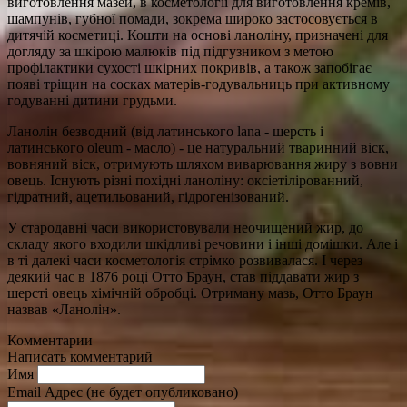
виготовлення мазей, в косметології для виготовлення кремів,
шампунів, губної помади, зокрема широко застосовується в
дитячій косметиці. Кошти на основі ланоліну, призначені для
догляду за шкірою малюків під підгузником з метою
профілактики сухості шкірних покривів, а також запобігає
появі тріщин на сосках матерів-годувальниць при активному
годуванні дитини грудьми.
Ланолін безводний (від латинського lana - шерсть і
латинського oleum - масло) - це натуральний тваринний віск,
вовняний віск, отримують шляхом виварювання жиру з вовни
овець. Існують різні похідні ланоліну: оксіетілірованний,
гідратний, ацетильований, гідрогенізований.
У стародавні часи використовували неочищений жир, до
складу якого входили шкідливі речовини і інші домішки. Але і
в ті далекі часи косметологія стрімко розвивалася. І через
деякий час в 1876 році Отто Браун, став піддавати жир з
шерсті овець хімічній обробці. Отриману мазь, Отто Браун
назвав «Ланолін».
Комментарии
Написать комментарий
Имя
Email Адрес (не будет опубликовано)