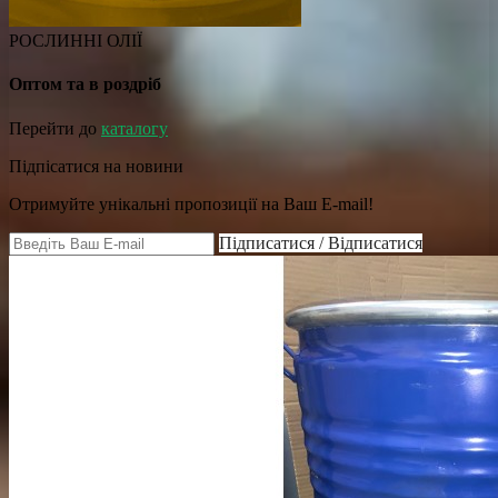
РОСЛИННІ ОЛІЇ
Оптом та в роздріб
Перейти до
каталогу
Підпісатися на новини
Отримуйте унікальні пропозиції на Ваш E-mail!
Підписатися / Відписатися