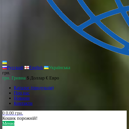
Русский
English
Українська
грн.
грн. Гривна
$ Доллар
€ Евро
Каталог (продукція)
Про нас
Новини
Контакти
0
0.00 грн.
Кошик порожній!
Меню