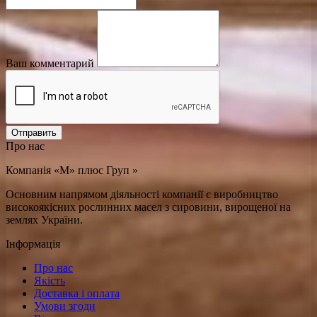
Ваш комментарий
Отправить
Про нас
Компанія «М» плюс Груп »
Основним напрямом діяльності компанії є виробництво
високоякісних рослинних масел з сировини, вирощеної на
землях України.
Інформація
Про нас
Якість
Доставка і оплата
Умови згоди