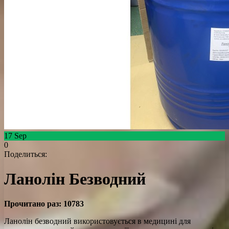
17
Sep
0
Поделиться:
Ланолін Безводний
Прочитано раз:
10783
Ланолін безводний використовується в медицині для