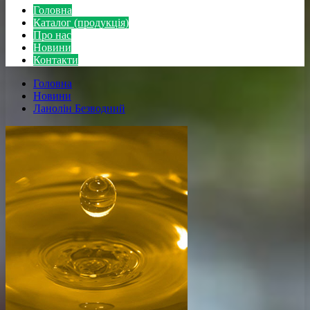
Головна
Каталог (продукція)
Про нас
Новини
Контакти
Головна
Новини
Ланолін Безводний