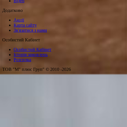
Відео
Додатково
Акції
Карта сайту
Зв'язатися з нами
Особистий Кабінет
Особистий Кабінет
Історія замовлень
Розсилка
ТОВ "М" плюс Груп" © 2010 -2026