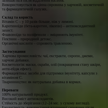
залишається після відділення насіння.
Використовується як цінна сировина у харчовій, косметичній
та фармацевтичній галузях.
Склад та користь
Вітамін C
– у 10 разів більше, ніж у лимоні.
Каротиноїди
(бета-каротин, лікопін) – антиоксидантний
захист.
Флавоноїди та поліфеноли
– зміцнюють імунітет.
Пектини
– природний детокс.
Органічні кислоти
– сприяють травленню.
Застосування
Харчова промисловість:
чаї, екстракти, сиропи, джеми,
харчові добавки.
Косметологія:
маски, скраби, олії (покращення стану шкіри,
анти-ейдж ефект).
Фармацевтика:
засоби для підтримки імунітету, капсули з
вітаміном C.
Тваринництво:
як натуральна добавка в кормах.
Переваги
100% натуральний продукт.
Високий вміст антиоксидантів.
Стійкість до зберігання (12–24 міс. у сухому вигляді).
Екологічність: використання вторинної сировини після