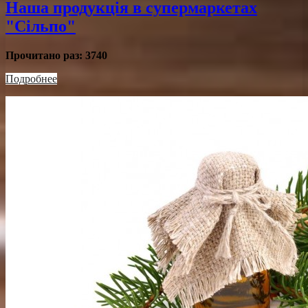
Наша продукція в супермаркетах
"Сільпо"
Прочитано раз:
3740
Подробнее