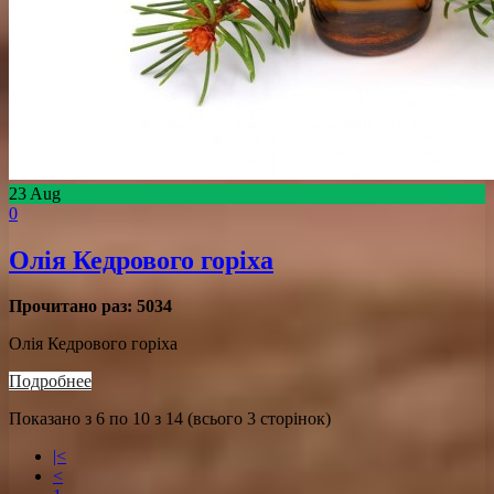
23
Aug
0
Олія Кедрового горіха
Прочитано раз:
5034
Олія Кедрового горіха
Подробнее
Показано з 6 по 10 з 14 (всього 3 сторінок)
|<
<