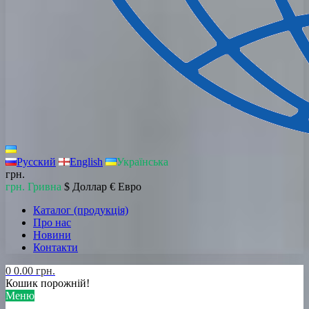
Русский
English
Українська
грн.
грн. Гривна
$ Доллар
€ Евро
Каталог (продукція)
Про нас
Новини
Контакти
0
0.00 грн.
Кошик порожній!
Меню