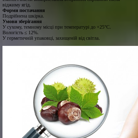
віджиму ягід.
Форми постачання
Подрібнена шкірка.
Умови зберігання
У сухому, темному місці при температурі до +25°C.
Вологість ≤ 12%.
У герметичній упаковці, захищеній від світла.