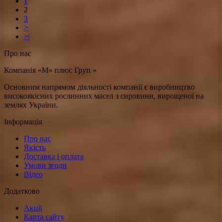
1
2
3
>
>|
Про нас
Компанія «М» плюс Груп »
Основним напрямом діяльності компанії є виробництво
високоякісних рослинних масел з сировини, вирощеної на
землях України.
Інформація
Про нас
Якість
Доставка і оплата
Умови згоди
Відео
Додатково
Акції
Карта сайту