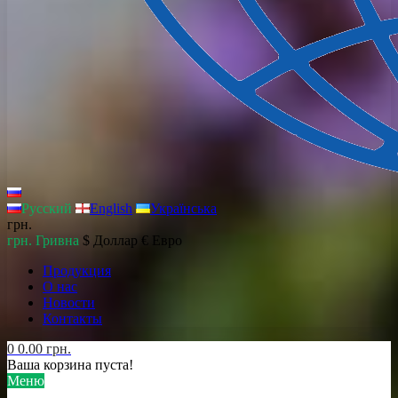
Русский
English
Українська
грн.
грн. Гривна
$ Доллар
€ Евро
Продукция
О нас
Новости
Контакты
0
0.00 грн.
Ваша корзина пуста!
Меню