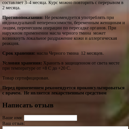
составляет 3–4 месяца. Курс можно повторить с перерывом в
2 месяца.
Противопоказания:
Не рекомендуется употреблять при
индивидуальной непереносимости, беременным женщинам и
людям, перенесшим операции по пересадке органов. При
наружном применении масла черного тмина может
возникнуть локальное раздражение кожи и аллергическая
реакция.
Срок хранения:
масла Черного тмина 12 месяцев.
Условия хранения:
Хранить в защищенном от света месте
при температуре от +8 С до +20 С.
Товар сертифицирован.
Перед применением рекомендуется проконсультироваться
с врачем. Не является лекарственным средством
Написать отзыв
Ваше имя:
Ваш отзыв: