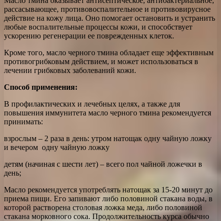
Масло тмина оказывает антисептическое, антибактериальное,
рассасывающее, противовоспалительное и противовирусное
действие на кожу лица. Оно помогает остановить и устранить
любые воспалительные процессы кожи, и способствует
ускорению регенерации ее поврежденных клеток.
Кроме того, масло черного тмина обладает еще эффективным
противогрибковым действием, и может использоваться в
лечении грибковых заболеваний кожи.
Способ применения:
В профилактических и лечебных целях, а также для
повышения иммунитета масло черного тмина рекомендуется
принимать:
взрослым – 2 раза в день: утром натощак одну чайную ложку
и вечером одну чайную ложку
детям (начиная с шести лет) – всего пол чайной ложечки в
день;
Масло рекомендуется употреблять натощак за 15-20 минут до
приема пищи. Его запивают либо половиной стакана воды, в
которой растворена столовая ложка меда, либо половиной
стакана морковного сока. Продолжительность курса обычно