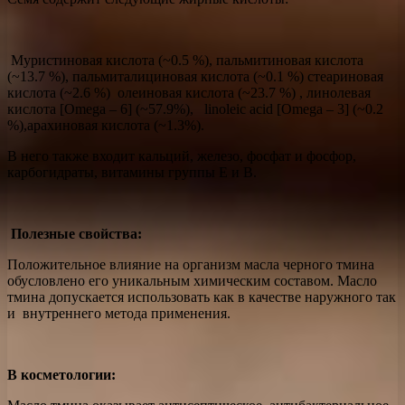
Муристиновая кислота (~0.5 %), пальмитиновая кислота
(~13.7 %), пальмиталициновая кислота (~0.1 %) стеариновая
кислота (~2.6 %) олеиновая кислота (~23.7 %) , линолевая
кислота [
Omega
– 6] (~57.9%),
linoleic
acid
[
Omega
– 3] (~0.2
%),арахиновая кислота (~1.3%).
В него также входит кальций, железо, фосфат и фосфор,
карбогидраты, витамины группы Е и В.
Полезные свойства:
Положительное влияние на организм масла черного тмина
обусловлено его уникальным химическим составом. Масло
тмина допускается использовать как в качестве наружного так
и внутреннего метода применения.
В косметологии
: