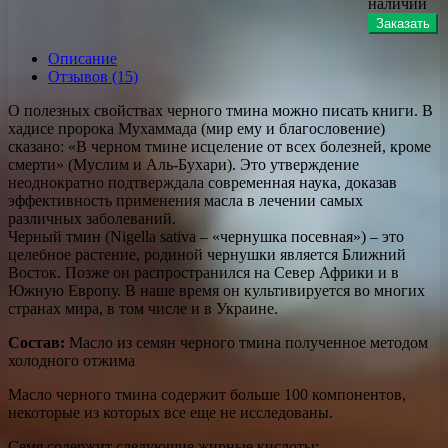
наличии
Заказать
Описание
Отзывов (15)
О полезных свойствах черного тмина можно писать книги. В
хадисе пророка Мухаммада (мир ему и благословение)
сказано: «В черном тмине исцеление от всех болезней, кроме
смерти» (Муслим и Аль-Бухари). Это утверждение
неоднократно подтверждала современная наука, доказав
эффективность применения масла в лечении самых
различных заболеваний.
Черный тмин (Nigella sativa – «чернушка посевная») – это
целебное растение, родиной чернушки является Ближний
Восток. Позже он распространился на Север Африки и в
Южную Европу. В наше время он культивируется во многих
странах мира, в том числе и в Украине.
Состав:
Масло из семян черного тмина полученное методом
холодного отжима
Масло черного тмина содержит больше 100 компонентов,
некоторые из которых все еще не исследованы.
Семя содержит следующие жирные кислоты: