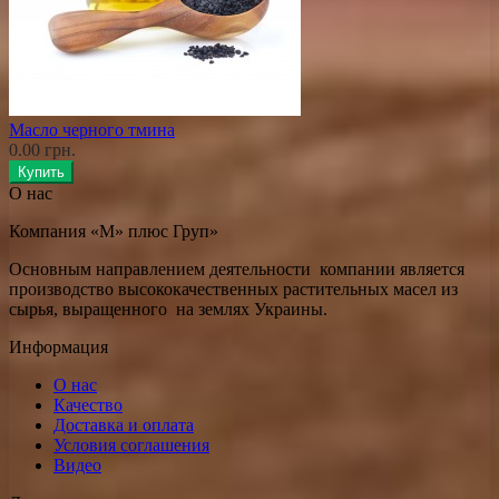
Масло черного тмина
0.00 грн.
Купить
О нас
Компания «М» плюс Груп»
Основным направлением деятельности компании является
производство высококачественных растительных масел из
сырья, выращенного на землях Украины.
Информация
О нас
Качество
Доставка и оплата
Условия соглашения
Видео