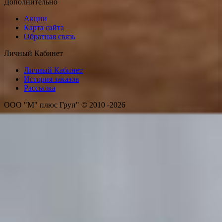
Дополнительно
Акции
Карта сайта
Обратная связь
Личный Кабинет
Личный Кабинет
История заказов
Рассылка
ООО "М" плюс Груп" © 2010 -2026