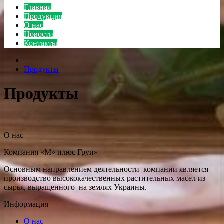
Главная
Продукция
О нас
Новости
Контакты
Продукты
Продукты
О нас
Компания «М» плюс Груп»
Основным направлением деятельности компании является
производство высококачественных растительных масел из
сырья, выращенного на землях Украины.
Информация
О нас