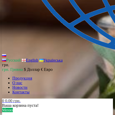
Русский
English
Українська
грн.
грн. Гривна
$ Доллар
€ Евро
Продукция
О нас
Новости
Контакты
0
0.00 грн.
Ваша корзина пуста!
Меню