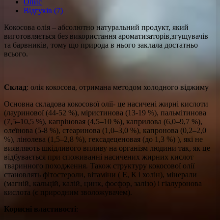
Опис
Відгуків (7)
Кокосова олія – абсолютно натуральний продукт, який
виготовляється без використання ароматизаторів,згущувачів
та барвників, тому що природа в нього заклала достатньо
всього.
Склад
: олія кокосова, отримана методом холодного віджиму
Основна складова кокосової олії- це насичені жирні кислоти
(лауринової (44-52 %), міристинова (13-19 %), пальмітинова
(7,5–10,5 %), капріновая (4,5–10 %), каприлова (6,0–9,7 %),
олеїнова (5-8 %), стеаринова (1,0–3,0 %), капронова (0,2–2,0
%), лінолева (1,5–2,8 %), гексадеценовая (до 1,3 %) ), які не
виявляють шкідливого впливу на організм людини так, як це
відбувається при споживанні насичених жирних кислот
тваринного походження. Також структуру кокосової олії
становлять фітостероли, вітаміни ( Е, К і холін), мінерали
(магній, кальцій, калій, цинк, фосфор, залізо) і гіалуронова
кислота (є природним зволожувачем).
Корисні властивості
: