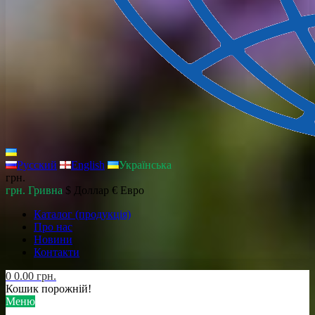
Русский
English
Українська
грн.
грн. Гривна
$ Доллар
€ Евро
Каталог (продукція)
Про нас
Новини
Контакти
0
0.00 грн.
Кошик порожній!
Меню