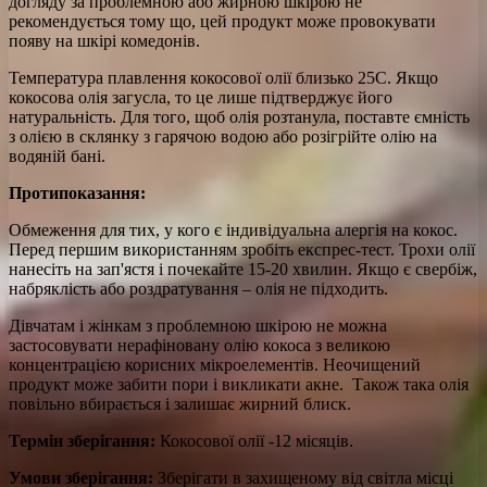
догляду за проблемною або жирною шкірою не
рекомендується тому що, цей продукт може провокувати
появу на шкірі комедонів.
Температура плавлення кокосової олії близько 25С. Якщо
кокосова олія загусла, то це лише підтверджує його
натуральність. Для того, щоб олія розтанула, поставте ємність
з олією в склянку з гарячою водою або розігрійте олію на
водяній бані.
Протипоказання:
Обмеження для тих, у кого є індивідуальна алергія на кокос.
Перед першим використанням зробіть експрес-тест. Трохи олії
нанесіть на зап'ястя і почекайте 15-20 хвилин. Якщо є свербіж,
набряклість або роздратування – олія не підходить.
Дівчатам і жінкам з проблемною шкірою не можна
застосовувати нерафіновану олію кокоса з великою
концентрацією корисних мікроелементів. Неочищений
продукт може забити пори і викликати акне. Також така олія
повільно вбирається і залишає жирний блиск.
Термін зберігання:
Кокосової олії -12 місяців.
Умови зберігання:
Зберігати в захищеному від світла місці