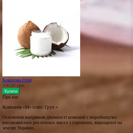
Кокосова Олія
350.00 грн.
Купити
Про нас
Компанія «М» плюс Груп »
Основним напрямом діяльності компанії є виробництво
високоякісних рослинних масел з сировини, вирощеної на
землях України.