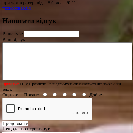
при температурі від + 8 С до + 20 С.
#кокосоваолія
Написати відгук
Ваше ім'я:
Ваш відгук:
Примітка:
HTML розмітка не підтримується! Використайте звичайний
текст.
Оцінка:
Погано
Добре
Продовжити
Нещодавно переглянуті