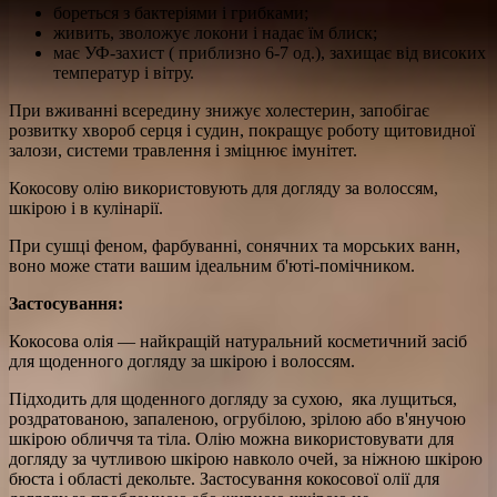
бореться з бактеріями і грибками;
живить, зволожує локони і надає їм блиск;
має УФ-захист ( приблизно 6-7 од.), захищає від високих
температур і вітру.
При вживанні всередину знижує холестерин, запобігає
розвитку хвороб серця і судин, покращує роботу щитовидної
залози, системи травлення і зміцнює імунітет.
Кокосову олію використовують для догляду за волоссям,
шкірою і в кулінарії.
При сушці феном, фарбуванні, сонячних та морських ванн,
воно може стати вашим ідеальним б'юті-помічником.
Застосування:
Кокосова олія — найкращій натуральний косметичний засіб
для щоденного догляду за шкірою і волоссям.
Підходить для щоденного догляду за сухою, яка лущиться,
роздратованою, запаленою, огрубілою, зрілою або в'янучою
шкірою обличчя та тіла. Олію можна використовувати для
догляду за чутливою шкірою навколо очей, за ніжною шкірою
бюста і області декольте. Застосування кокосової олії для